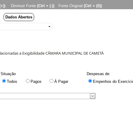
(+))
Diminuir Fonte
(Ctrl + (-))
Fonte Original
(Ctrl + (0))
Dados Abertos